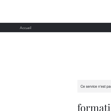
formation jean-yves noêl
Accueil
Ce service n'est pa
formati