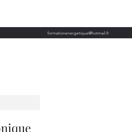
formationenergetique@hotmail.fr
onique