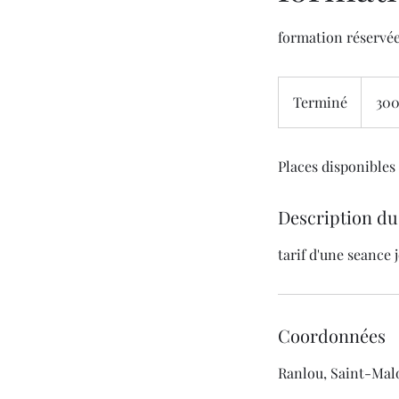
formation réservé
300
euros
Terminé
T
300
e
r
Places disponibles
m
i
n
Description du
é
tarif d'une seance 
Coordonnées
Ranlou, Saint-Mal